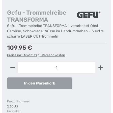
Gefu - Trommelreibe
TRANSFORMA
Gefu - Trommelreibe TRANSFORMA - verarbeitet Obst,
Gemüse, Schokolade, Nüsse im Handumdrehen - 3 extra
scharfe LASER CUT Trommeln
Regulärer Preis:
109,95 €
Preise inkl. MwSt. zzgl. Versandkosten
Produkt Anzahl: Gib den gewünschten Wert ein od
In den Warenkorb
Produktnummer:
23683
Hersteller: