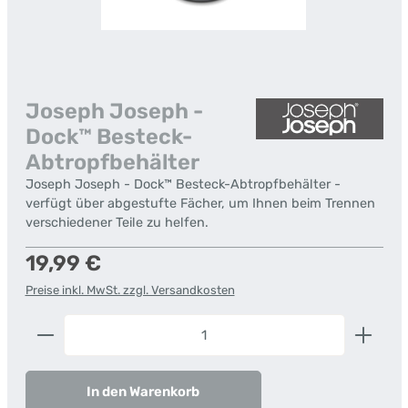
Joseph Joseph -
Dock™ Besteck-
Abtropfbehälter
Joseph Joseph - Dock™ Besteck-Abtropfbehälter -
verfügt über abgestufte Fächer, um Ihnen beim Trennen
verschiedener Teile zu helfen.
Regulärer Preis:
19,99 €
Preise inkl. MwSt. zzgl. Versandkosten
Produkt Anzahl: Gib den gewünschten Wert ein od
In den Warenkorb