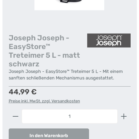
Joseph Joseph -
EasyStore™
Treteimer 5 L - matt
schwarz
Joseph Joseph - EasyStore™ Treteimer 5 L - Mit einem
sanften schließenden Mechanismus ausgestattet.
Regulärer Preis:
44,99 €
Preise inkl. MwSt. zzgl. Versandkosten
Produkt Anzahl: Gib den gewünschten Wert ein od
In den Warenkorb