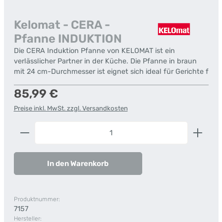
Kelomat - CERA -
Pfanne INDUKTION
Die CERA Induktion Pfanne von KELOMAT ist ein
verlässlicher Partner in der Küche. Die Pfanne in braun
mit 24 cm-Durchmesser ist eignet sich ideal für Gerichte f
Regulärer Preis:
85,99 €
Preise inkl. MwSt. zzgl. Versandkosten
Produkt Anzahl: Gib den gewünschten Wert ein od
In den Warenkorb
Produktnummer:
7157
Hersteller: