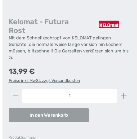
Kelomat - Futura
Rost
Mit dem Schnellkochtopf von KELOMAT gelingen
Gerichte, die normalerweise lange vor sich hin köcheln
müssen, blitzschnell! Die Garzeiten verkürzen sich um bis
zu
Regulärer Preis:
13,99 €
Preise inkl. MwSt. zzgl. Versandkosten
Produkt Anzahl: Gib den gewünschten Wert ein od
In den Warenkorb
Produktnummer: