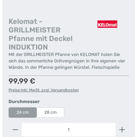
Kelomat -
GRILLMEISTER
Pfanne mit Deckel
INDUKTION
Mit der GRILLMEISTER Pfanne von KELOMAT holen Sie
sich das sommerliche Grillvergnügen in Ihre eigenen vier
Wände. In der Pfanne gelingen Würstel, Fleischspieße
Regulärer Preis:
99,99 €
Preise inkl. MwSt. zzgl. Versandkosten
auswählen
Durchmesser
24 cm
28 cm
Produkt Anzahl: Gib den gewünschten Wert ein od