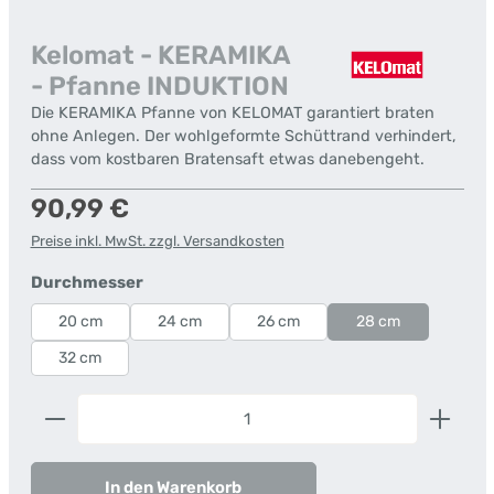
Kelomat - KERAMIKA
- Pfanne INDUKTION
Die KERAMIKA Pfanne von KELOMAT garantiert braten
ohne Anlegen. Der wohlgeformte Schüttrand verhindert,
dass vom kostbaren Bratensaft etwas danebengeht.
Regulärer Preis:
90,99 €
Preise inkl. MwSt. zzgl. Versandkosten
auswählen
Durchmesser
20 cm
24 cm
26 cm
28 cm
32 cm
Produkt Anzahl: Gib den gewünschten Wert ein od
In den Warenkorb