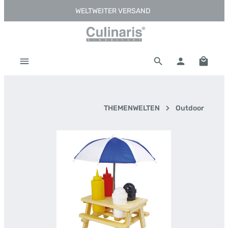
WELTWEITER VERSAND
Zum Hauptinhalt springen
Warenk
THEMENWELTEN
Outdoor
Bildergalerie überspringen