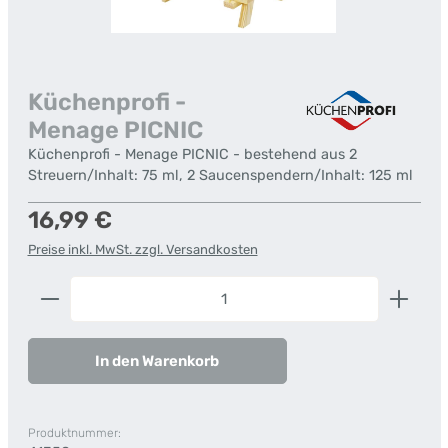
Küchenprofi -
Menage PICNIC
Küchenprofi - Menage PICNIC - bestehend aus 2
Streuern/Inhalt: 75 ml, 2 Saucenspendern/Inhalt: 125 ml
Regulärer Preis:
16,99 €
Preise inkl. MwSt. zzgl. Versandkosten
Produkt Anzahl: Gib den gewünschten Wert ein od
In den Warenkorb
Produktnummer: