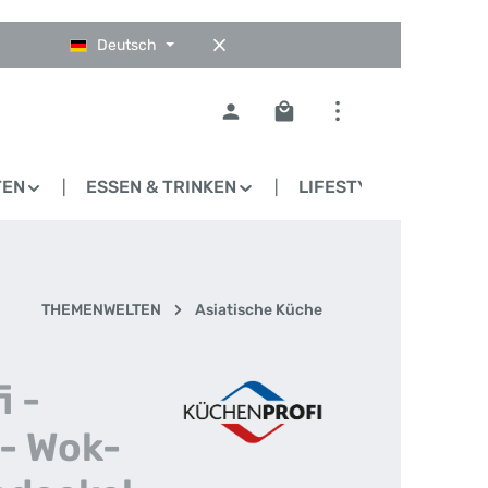
Deutsch
Warenkorb enthält 0 Pos
TEN
ESSEN & TRINKEN
LIFESTYLE
BLO
THEMENWELTEN
Asiatische Küche
 -
- Wok-