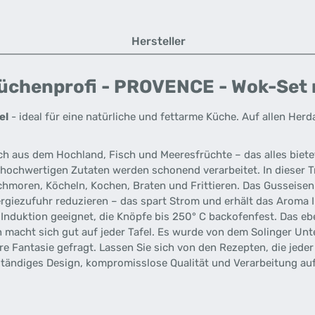
Hersteller
üchenprofi - PROVENCE - Wok-Set m
el
- ideal für eine natürliche und fettarme Küche. Auf allen Herd
aus dem Hochland, Fisch und Meeresfrüchte – das alles bietet d
 hochwertigen Zutaten werden schonend verarbeitet. In dieser 
chmoren, Köcheln, Kochen, Braten und Frittieren. Das Gusseisen n
nergiezufuhr reduzieren – das spart Strom und erhält das Aroma
e Induktion geeignet, die Knöpfe bis 250° C backofenfest. Das e
n macht sich gut auf jeder Tafel. Es wurde von dem Solinger
re Fantasie gefragt. Lassen Sie sich von den Rezepten, die jeder
tändiges Design, kompromisslose Qualität und Verarbeitung auf