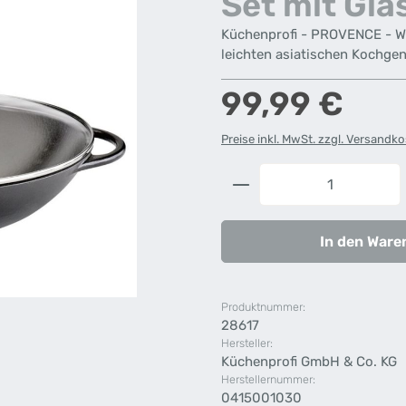
Set mit Gla
Küchenprofi - PROVENCE - Wo
leichten asiatischen Kochge
Regulärer Preis:
99,99 €
Preise inkl. MwSt. zzgl. Versandk
Produkt Anzahl: G
In den Ware
Produktnummer:
28617
Hersteller:
Küchenprofi GmbH & Co. KG
Herstellernummer:
0415001030