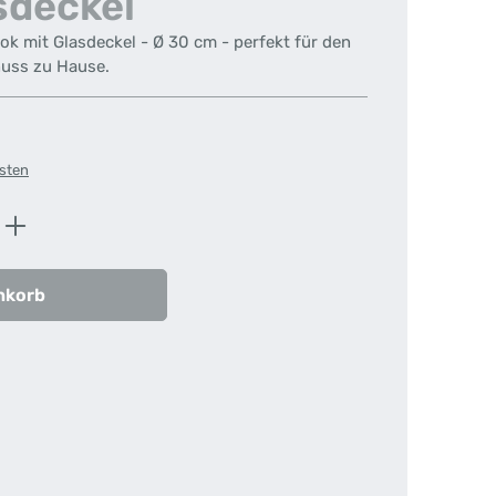
sdeckel
k mit Glasdeckel - Ø 30 cm - perfekt für den
nuss zu Hause.
osten
ib den gewünschten Wert ein oder benutz
nkorb