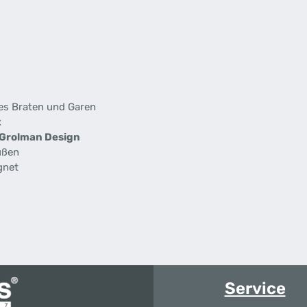
es Braten und Garen
x
 Grolman Design
ußen
gnet
Service