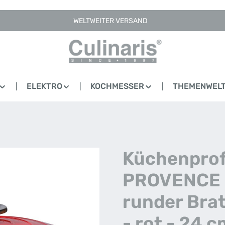
WELTWEITER VERSAND
ELEKTRO
KOCHMESSER
THEMENWEL
Küchenprofi
PROVENCE 
runder Bra
- rot - 24 c