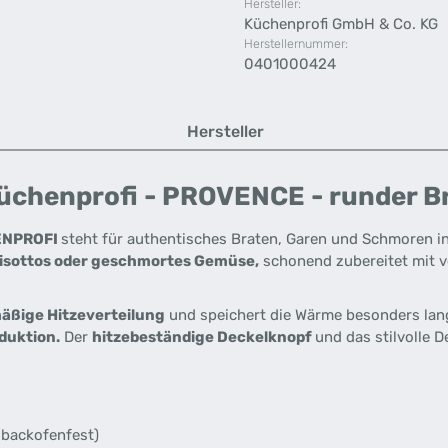
Hersteller:
Küchenprofi GmbH & Co. KG
Herstellernummer:
0401000424
Hersteller
chenprofi - PROVENCE - runder Bra
ENPROFI
steht für authentisches Braten, Garen und Schmoren in 
Risottos oder geschmortes Gemüse,
schonend zubereitet mit 
äßige Hitzeverteilung
und speichert die Wärme besonders lan
nduktion.
Der
hitzebeständige Deckelknopf
und das stilvolle 
 backofenfest)