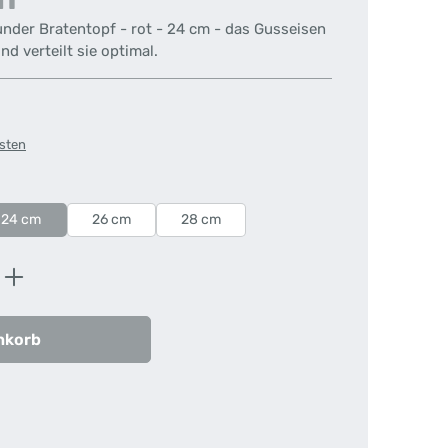
nder Bratentopf - rot - 24 cm - das Gusseisen
nd verteilt sie optimal.
osten
24 cm
26 cm
28 cm
ib den gewünschten Wert ein oder benutz
nkorb