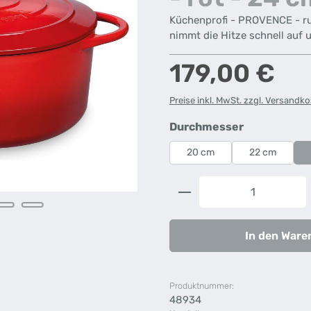
Küchenprofi - PROVENCE - ru
nimmt die Hitze schnell auf u
Regulärer Preis:
179,00 €
Preise inkl. MwSt. zzgl. Versandk
auswählen
Durchmesser
20 cm
22 cm
Produkt Anzahl: G
In den Ware
Produktnummer:
48934