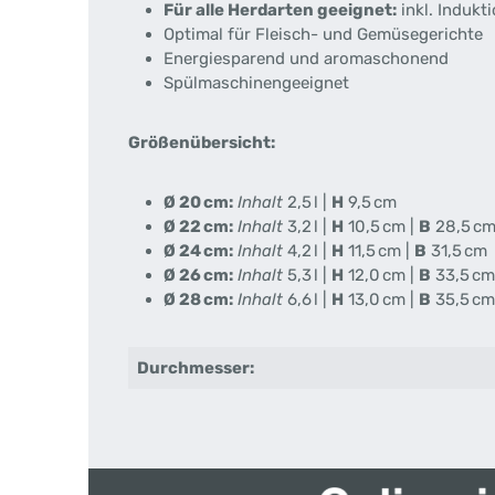
Für alle Herdarten geeignet:
inkl. Indukti
Optimal für Fleisch- und Gemüsegerichte
Energiesparend und aromaschonend
Spülmaschinengeeignet
Größenübersicht:
Ø 20 cm:
Inhalt
2,5 l |
H
9,5 cm
Ø 22 cm:
Inhalt
3,2 l |
H
10,5 cm |
B
28,5 c
Ø 24 cm:
Inhalt
4,2 l |
H
11,5 cm |
B
31,5 cm
Ø 26 cm:
Inhalt
5,3 l |
H
12,0 cm |
B
33,5 cm
Ø 28 cm:
Inhalt
6,6 l |
H
13,0 cm |
B
35,5 cm
Durchmesser: