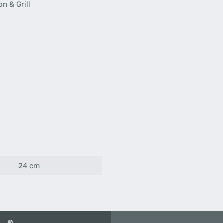
on & Grill
m
24 cm