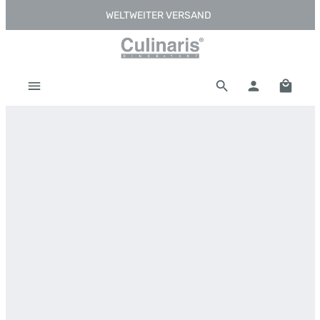
WELTWEITER VERSAND
Zum Hauptinhalt springen
Warenk