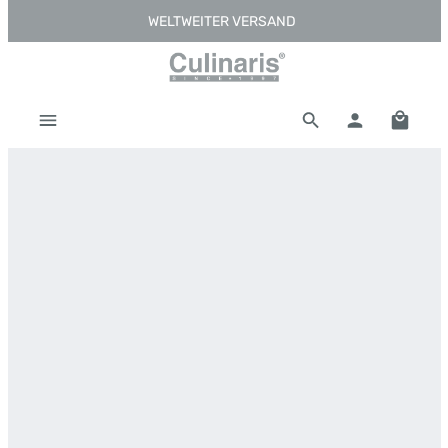
WELTWEITER VERSAND
Zum Hauptinhalt springen
Warenk