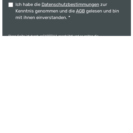
Ich habe die
Datenschutzbestimmungen
zur
Kenntnis genommen und die
AGB
gelesen und bin
mit ihnen einverstanden.
*
Diese Seite ist durch reCAPTCHA geschützt und es gelten die
Datenschutzrichtlinie
und
Nutzungsbedingungen
.
Die mit einem Stern (*) markierten Felder sind
Pflichtfelder.
Service
Service-Hotline