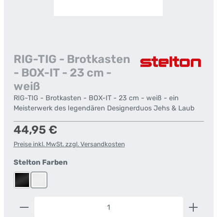
RIG-TIG - Brotkasten
- BOX-IT - 23 cm -
weiß
RIG-TIG - Brotkasten - BOX-IT - 23 cm - weiß - ein
Meisterwerk des legendären Designerduos Jehs & Laub
Regulärer Preis:
44,95 €
Preise inkl. MwSt. zzgl. Versandkosten
auswählen
Stelton Farben
Schwarz
Weiß
Produkt Anzahl: Gib den gewünschten Wert ein od