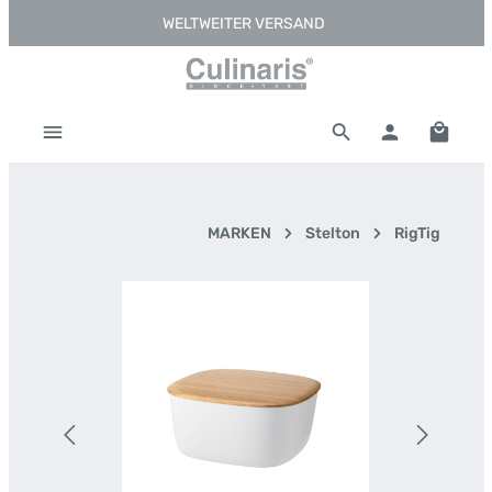
WELTWEITER VERSAND
Zum Hauptinhalt springen
Warenk
MARKEN
Stelton
RigTig
Bildergalerie überspringen