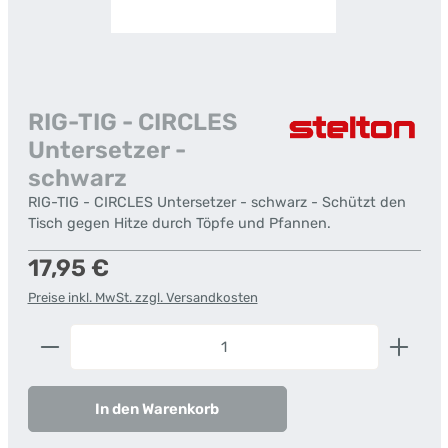
RIG-TIG - CIRCLES
Untersetzer -
schwarz
RIG-TIG - CIRCLES Untersetzer - schwarz - Schützt den
Tisch gegen Hitze durch Töpfe und Pfannen.
Regulärer Preis:
17,95 €
Preise inkl. MwSt. zzgl. Versandkosten
Produkt Anzahl: Gib den gewünschten Wert ein od
In den Warenkorb