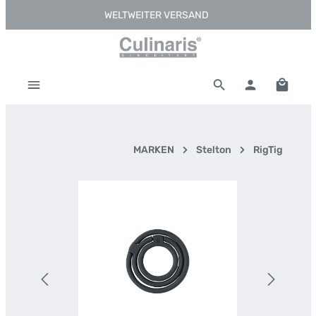
WELTWEITER VERSAND
Zum Hauptinhalt springen
Warenk
MARKEN
Stelton
RigTig
Bildergalerie überspringen