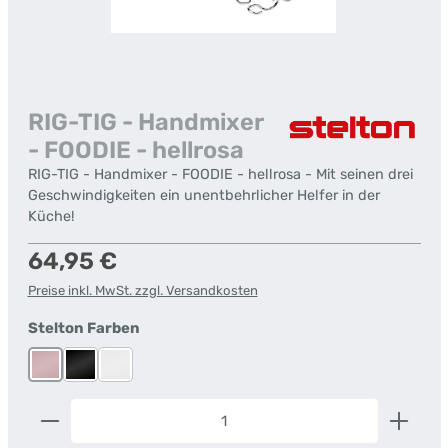
RIG-TIG - Handmixer
- FOODIE - hellrosa
RIG-TIG - Handmixer - FOODIE - hellrosa - Mit seinen drei
Geschwindigkeiten ein unentbehrlicher Helfer in der
Küche!
Regulärer Preis:
64,95 €
Preise inkl. MwSt. zzgl. Versandkosten
auswählen
Stelton Farben
Light Rose
Schwarz
Weiß
Produkt Anzahl: Gib den gewünschten Wert ein od