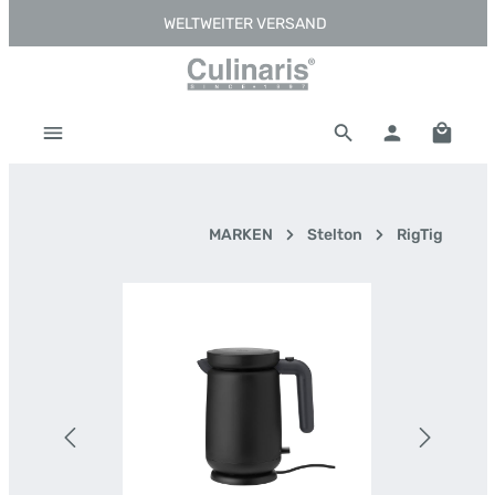
WELTWEITER VERSAND
Zum Hauptinhalt springen
Warenk
MARKEN
Stelton
RigTig
Bildergalerie überspringen