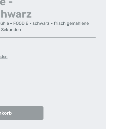
e -
chwarz
mühle - FOODIE - schwarz - frisch gemahlene
n Sekunden
osten
n
ib den gewünschten Wert ein oder benutz
nkorb