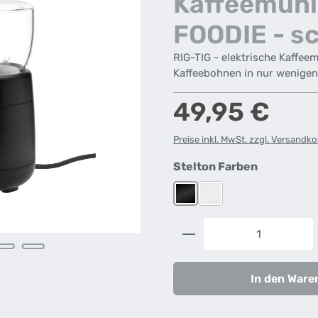
Kaffeemühl
FOODIE - s
RIG-TIG - elektrische Kaffee
Kaffeebohnen in nur wenige
Regulärer Preis:
49,95 €
Preise inkl. MwSt. zzgl. Versandk
auswähle
Stelton Farben
Schwarz
Weiß
Produkt Anzahl: G
In den Ware