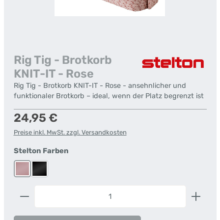
Rig Tig - Brotkorb
KNIT-IT - Rose
Rig Tig - Brotkorb KNIT-IT - Rose - ansehnlicher und
funktionaler Brotkorb – ideal, wenn der Platz begrenzt ist
Regulärer Preis:
24,95 €
Preise inkl. MwSt. zzgl. Versandkosten
auswählen
Stelton Farben
Rose
Schwarz
Produkt Anzahl: Gib den gewünschten Wert ein od