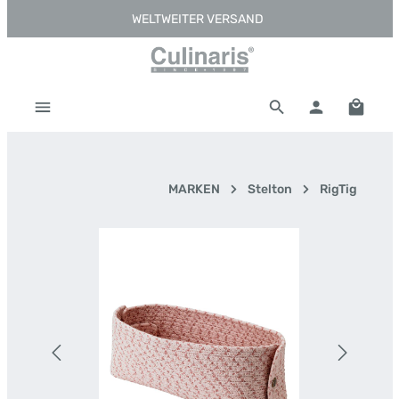
WELTWEITER VERSAND
Zum Hauptinhalt springen
Warenk
MARKEN
Stelton
RigTig
Bildergalerie überspringen