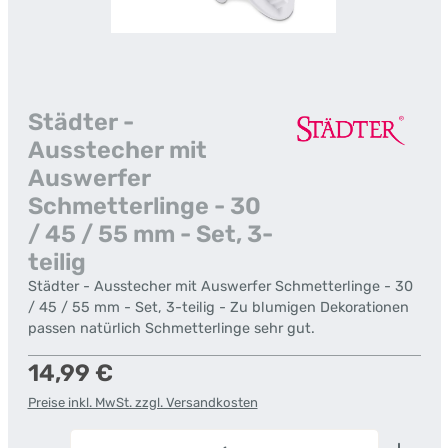
Städter -
Ausstecher mit
Auswerfer
Schmetterlinge - 30
/ 45 / 55 mm - Set, 3-
teilig
Städter - Ausstecher mit Auswerfer Schmetterlinge - 30
/ 45 / 55 mm - Set, 3-teilig - Zu blumigen Dekorationen
passen natürlich Schmetterlinge sehr gut.
Regulärer Preis:
14,99 €
Preise inkl. MwSt. zzgl. Versandkosten
Produkt Anzahl: Gib den gewünschten Wert ein od