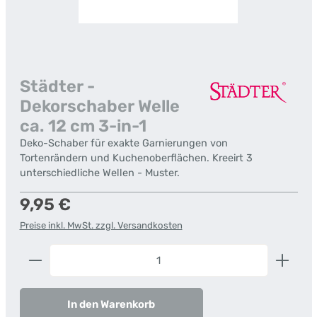
Städter -
Dekorschaber Welle
ca. 12 cm 3-in-1
Deko-Schaber für exakte Garnierungen von
Tortenrändern und Kuchenoberflächen. Kreeirt 3
unterschiedliche Wellen - Muster.
Regulärer Preis:
9,95 €
Preise inkl. MwSt. zzgl. Versandkosten
Produkt Anzahl: Gib den gewünschten Wert ein od
In den Warenkorb