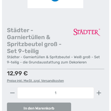
Städter -
Garniertüllen &
Spritzbeutel groß -
Set 9-teilig
Städter - Garniertüllen & Spritzbeutel - Weiß groß - Set
9-teilig - die Grundausstattung zum Dekorieren
Regulärer Preis:
12,99 €
Preise inkl. MwSt. zzgl. Versandkosten
Produkt Anzahl: Gib den gewünschten Wert ein od
In den Warenkorb