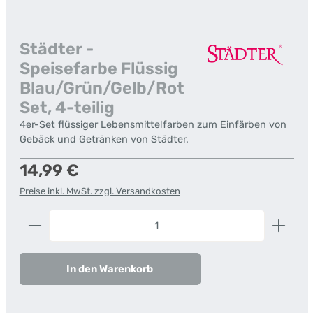
Städter -
Speisefarbe Flüssig
Blau/Grün/Gelb/Rot
Set, 4-teilig
4er-Set flüssiger Lebensmittelfarben zum Einfärben von
Gebäck und Getränken von Städter.
Regulärer Preis:
14,99 €
Preise inkl. MwSt. zzgl. Versandkosten
Produkt Anzahl: Gib den gewünschten Wert ein od
In den Warenkorb