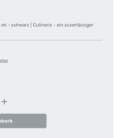
l - schwarz | Culinaris - ein zuverlässiger
osten
ib den gewünschten Wert ein oder benutz
nkorb