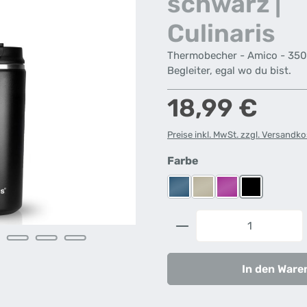
schwarz |
Culinaris
Thermobecher - Amico - 350 m
Begleiter, egal wo du bist.
Regulärer Preis:
18,99 €
Preise inkl. MwSt. zzgl. Versandk
auswählen
Farbe
Blau
Creme
Lila
Schwarz
Produkt Anzahl: G
In den Ware