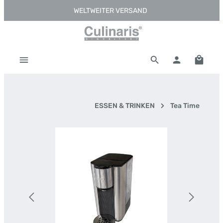
WELTWEITER VERSAND
Zum Hauptinhalt springen
Warenk
ESSEN & TRINKEN
Tea Time
Bildergalerie überspringen