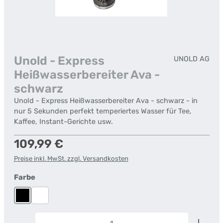
Unold - Express
UNOLD AG
Heißwasserbereiter Ava -
schwarz
Unold - Express Heißwasserbereiter Ava - schwarz - in
nur 5 Sekunden perfekt temperiertes Wasser für Tee,
Kaffee, Instant-Gerichte usw.
Regulärer Preis:
109,99 €
Preise inkl. MwSt. zzgl. Versandkosten
auswählen
Farbe
Schwarz
Weiß
Produkt Anzahl: Gib den gewünschten Wert ein od