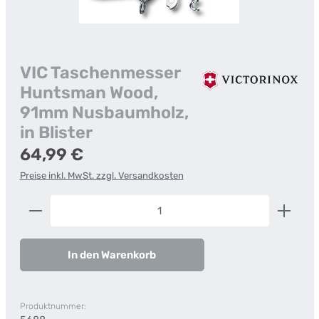
VIC Taschenmesser
Huntsman Wood,
91mm Nusbaumholz,
in Blister
Regulärer Preis:
64,99 €
Preise inkl. MwSt. zzgl. Versandkosten
Produkt Anzahl: Gib den gewünschten Wert ein od
In den Warenkorb
Produktnummer: