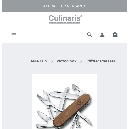
WELTWEITER VERSAND
Zum Hauptinhalt springen
Warenk
MARKEN
Victorinox
Offiziersmesser
Bildergalerie überspringen