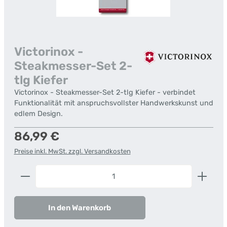
Victorinox -
Steakmesser-Set 2-
tlg Kiefer
Victorinox - Steakmesser-Set 2-tlg Kiefer - verbindet
Funktionalität mit anspruchsvollster Handwerkskunst und
edlem Design.
Regulärer Preis:
86,99 €
Preise inkl. MwSt. zzgl. Versandkosten
Produkt Anzahl: Gib den gewünschten Wert ein od
In den Warenkorb