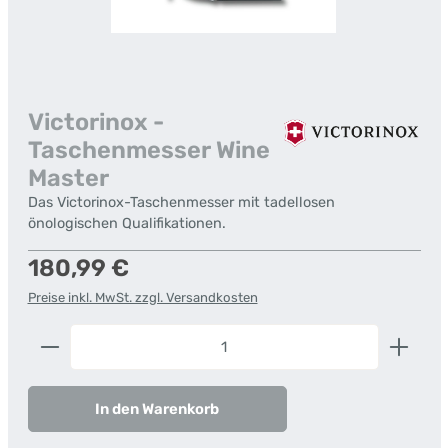
Victorinox -
Taschenmesser Wine
Master
Das Victorinox-Taschenmesser mit tadellosen
önologischen Qualifikationen.
Regulärer Preis:
180,99 €
Preise inkl. MwSt. zzgl. Versandkosten
Produkt Anzahl: Gib den gewünschten Wert ein od
In den Warenkorb