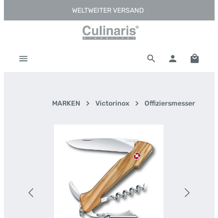
WELTWEITER VERSAND
Zum Hauptinhalt springen
Warenk
MARKEN
Victorinox
Offiziersmesser
Bildergalerie überspringen