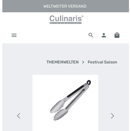
WELTWEITER VERSAND
Zum Hauptinhalt springen
Warenk
THEMENWELTEN
Festival Saison
Bildergalerie überspringen