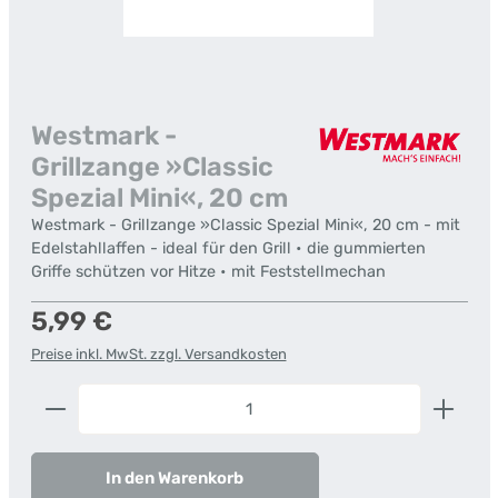
Westmark -
Grillzange »Classic
Spezial Mini«, 20 cm
Westmark - Grillzange »Classic Spezial Mini«, 20 cm - mit
Edelstahllaffen - ideal für den Grill • die gummierten
Griffe schützen vor Hitze • mit Feststellmechan
Regulärer Preis:
5,99 €
Preise inkl. MwSt. zzgl. Versandkosten
Produkt Anzahl: Gib den gewünschten Wert ein od
In den Warenkorb