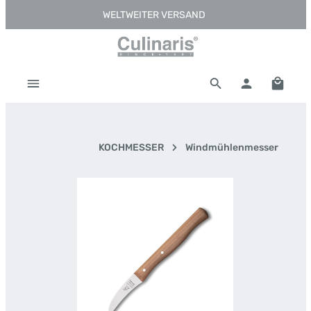
WELTWEITER VERSAND
Zum Hauptinhalt springen
Warenk
KOCHMESSER
Windmühlenmesser
Bildergalerie überspringen