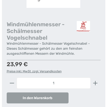
Windmühlenmesser -
Schälmesser
Vogelschnabel
Windmühlenmesser - Schälmesser Vogelschnabel -
Dieses Schälmesser gehört zu den am feinsten
ausgeschliffenen Messern der Windmühle.
Regulärer Preis:
23,99 €
Preise inkl. MwSt. zzgl. Versandkosten
Produkt Anzahl: Gib den gewünschten Wert ein od
In den Warenkorb