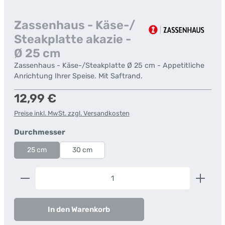
Zassenhaus - Käse-/
Steakplatte akazie -
Ø 25 cm
Zassenhaus - Käse-/Steakplatte Ø 25 cm - Appetitliche
Anrichtung Ihrer Speise. Mit Saftrand.
Regulärer Preis:
12,99 €
Preise inkl. MwSt. zzgl. Versandkosten
auswählen
Durchmesser
25 cm
30 cm
Produkt Anzahl: Gib den gewünschten Wert ein od
In den Warenkorb