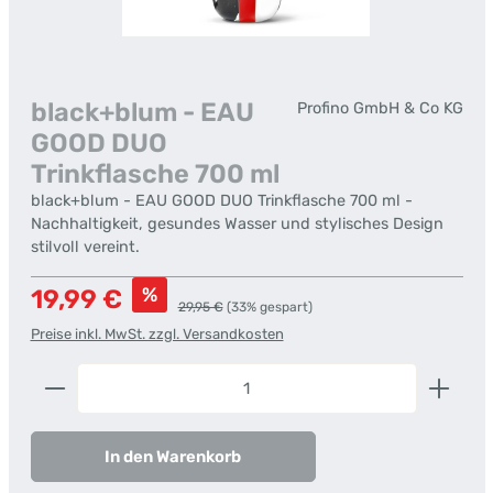
black+blum - EAU
Profino GmbH & Co KG
GOOD DUO
Trinkflasche 700 ml
black+blum - EAU GOOD DUO Trinkflasche 700 ml -
Nachhaltigkeit, gesundes Wasser und stylisches Design
stilvoll vereint.
Verkaufspreis:
%
19,99 €
Regulärer Preis:
29,95 €
(33% gespart)
Preise inkl. MwSt. zzgl. Versandkosten
Produkt Anzahl: Gib den gewünschten Wert ein od
In den Warenkorb