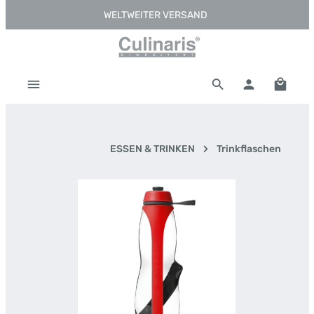
WELTWEITER VERSAND
Zum Hauptinhalt springen
Warenk
ESSEN & TRINKEN
Trinkflaschen
Bildergalerie überspringen