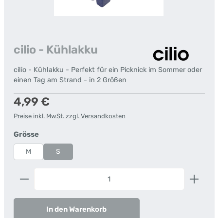
cilio - Kühlakku
cilio - Kühlakku - Perfekt für ein Picknick im Sommer oder
einen Tag am Strand - in 2 Größen
Regulärer Preis:
4,99 €
Preise inkl. MwSt. zzgl. Versandkosten
auswählen
Grösse
M
S
Produkt Anzahl: Gib den gewünschten Wert ein od
In den Warenkorb