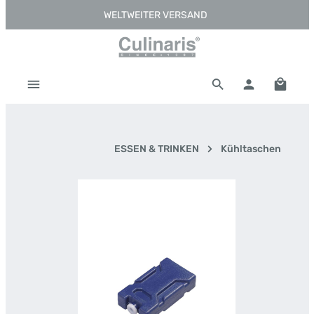
WELTWEITER VERSAND
Zum Hauptinhalt springen
Warenk
ESSEN & TRINKEN
Kühltaschen
Bildergalerie überspringen