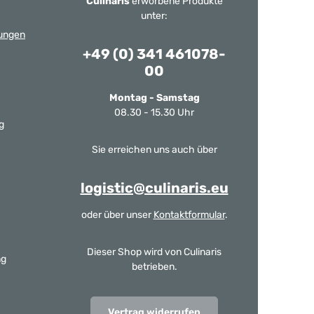
Culinaris
erworbene Produkte
unter:
ungen
+49 (0) 341 461078-
00
Montag - Samstag
08.30 - 15.30 Uhr
g
Sie erreichen uns auch über
logistic@culinaris.eu
oder über unser
Kontaktformular
.
Dieser Shop wird von Culinaris
ng
betrieben.
Vertrag widerrufen