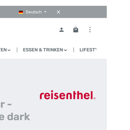
Deutsch
Warenkorb enthält 0 Pos
TEN
ESSEN & TRINKEN
LIFESTYLE
BLO
-
r -
e dark