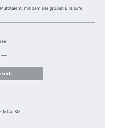
 Multitalent, mit dem alle großen Einkäufe
osten
ib den gewünschten Wert ein oder benutz
nkorb
H & Co. KG