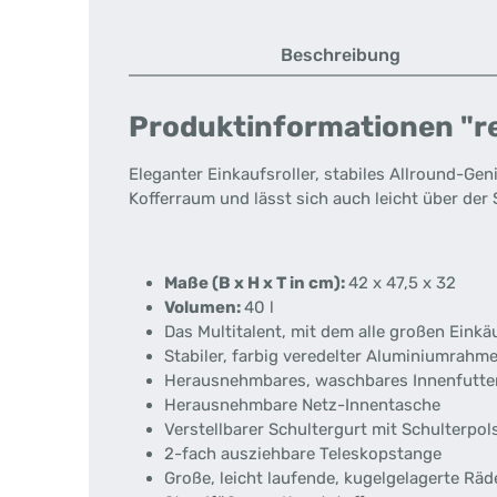
Beschreibung
Produktinformationen "rei
Eleganter Einkaufsroller, stabiles Allround-Ge
Kofferraum und lässt sich auch leicht über der 
Maße (B x H x T in cm):
42 x 47,5 x 32
Volumen:
40 l
Das Multitalent, mit dem alle großen Einkä
Stabiler, farbig veredelter Aluminiumrahm
Herausnehmbares, waschbares Innenfutter
Herausnehmbare Netz-Innentasche
Verstellbarer Schultergurt mit Schulterpol
2-fach ausziehbare Teleskopstange
Große, leicht laufende, kugelgelagerte Räd