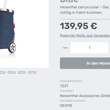
reisenthel carrycruiser - Das
richtig in Fahrt kommen.
Regulärer Preis:
139,95 €
Preise inkl. MwSt. zzgl. Versandk
Produkt Anzahl: G
In den Ware
Produktnummer:
7237
Hersteller:
Reisenthel Accessoires Gmb
Herstellernummer:
OE4113