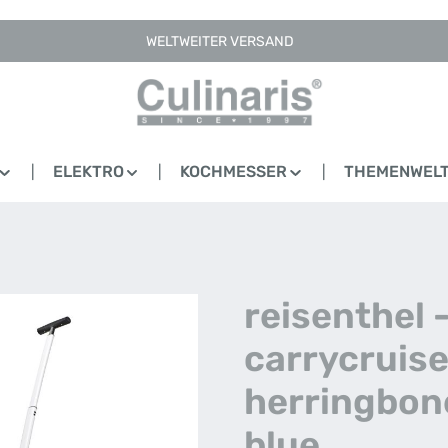
WELTWEITER VERSAND
ELEKTRO
KOCHMESSER
THEMENWEL
reisenthel 
carrycruise
herringbon
blue