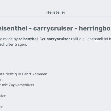
Hersteller
senthel - carrycruiser - herringbo
nie made by
reisenthel
. Der
carrycruiser
rollt die Lebensmittel
Schulter tragen.
ufe richtig in Fahrt kommen
en
 mit Zugverschluss
ster
er