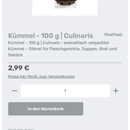
Kümmel - 100 g | Culinaris
FineFood
Kümmel - 100 g | Culinaris - aromafrisch verpackter
Kümmel - Otimal für Fleischgerichte, Suppen, Brot und
Gebäck
Regulärer Preis:
2,99 €
Preise inkl. MwSt. zzgl. Versandkosten
Produkt Anzahl: Gib den gewünschten Wert ein od
In den Warenkorb
Produktnummer: