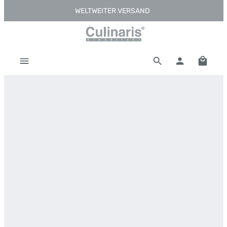
WELTWEITER VERSAND
Zum Hauptinhalt springen
Warenk