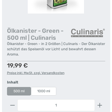
Ölkanister - Green -
500 ml | Culinaris
Ölkanister - Green - in 2 Größen | Culinaris - Der Ölkanister
schützt das Speisenöl vor Licht und bewahrt dessen
Aroma.
Regulärer Preis:
19,99 €
Preise inkl. MwSt. zzgl. Versandkosten
auswählen
Inhalt
500 ml
1000 ml
Produkt Anzahl: Gib den gewünschten Wert ein od