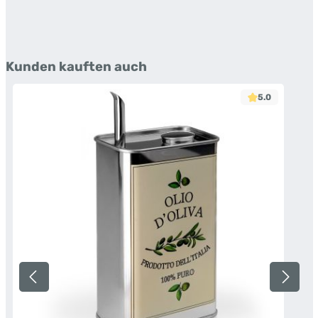
Produktgalerie überspringen
Kunden kauften auch
5.0