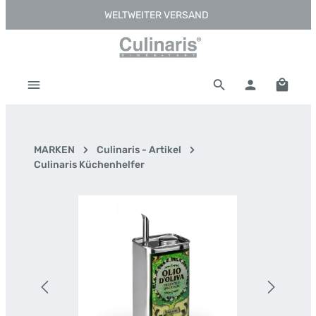
WELTWEITER VERSAND
Zum Hauptinhalt springen
Warenk
MARKEN
Culinaris - Artikel
Culinaris Küchenhelfer
Bildergalerie überspringen