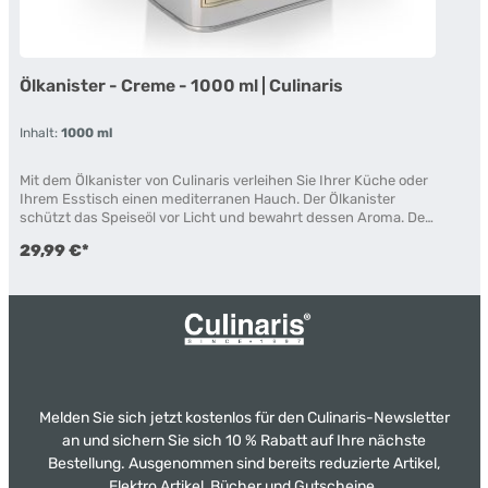
Ölkanister - Creme - 1000 ml | Culinaris
Inhalt:
1000 ml
Mit dem Ölkanister von Culinaris verleihen Sie Ihrer Küche oder
Ihrem Esstisch einen mediterranen Hauch. Der Ölkanister
schützt das Speiseöl vor Licht und bewahrt dessen Aroma. Der
schmale Ausguss eignet sich ideal für die Zubereitung von
29,99 €*
Salaten oder das tropffreie Dosieren von Öl in Pfannen. Dieses
Produkt zeichnet sich durch seinen Vintage-Look aus. Die Form
erinnert an einen alten Ölkanister und ist mit einem rustikalen
Druck versehen, der von italienischen Olivenöletiketten
inspiriert ist. Der Kanister besteht aus hochwertigem, poliertem
Edelstahl. Auch zum genauen spenden von z.B. frisch
gepressten Zitronensaft verwendbar Tropffreies
Ausgießen/Spenden Schütz Öl vor Licht und bewahrt das
Aroma Inkl. Verschlusskappe aus Gummi Verschlusskappe hält
Melden Sie sich jetzt kostenlos für den Culinaris-Newsletter
Insekten und Verunreinigungen fern Material: Edelstahl, poliert
in zwei Größen erhältlich 500 ml: L 8 x B 6 x H 18 cm 1000 ml: L
an und sichern Sie sich 10 % Rabatt auf Ihre nächste
10 x B 6,5 x H 22 cm
Bestellung. Ausgenommen sind bereits reduzierte Artikel,
Elektro Artikel, Bücher und Gutscheine.