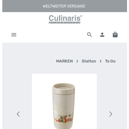
WELTWEITER VERSAND
Zum Hauptinhalt springen
Warenk
MARKEN
Stelton
To Go
Bildergalerie überspringen