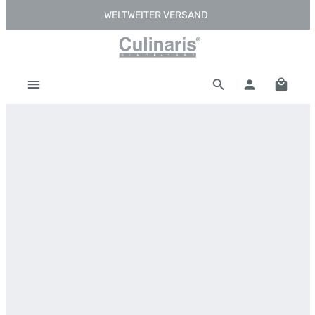
WELTWEITER VERSAND
Zum Hauptinhalt springen
Warenk