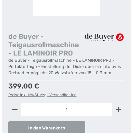
de Buyer -
Teigausrollmaschine
- LE LAMINOIR PRO
de Buyer - Teigausrollmaschine - LE LAMINOIR PRO -
Perfekte Teige - Einstellung der Dicke über ein intuitives
Drehrad ermöglicht 20 Walzstufen von 15 - 0,3 mm
Regulärer Preis:
399,00 €
Preise inkl. MwSt. zzgl. Versandkosten
Produkt Anzahl: Gib den gewünschten Wert ein od
In den Warenkorb