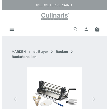
WELTWEITER VERSAND
Zum Hauptinhalt springen
Warenk
MARKEN
de Buyer
Backen
Backutensilien
Bildergalerie überspringen